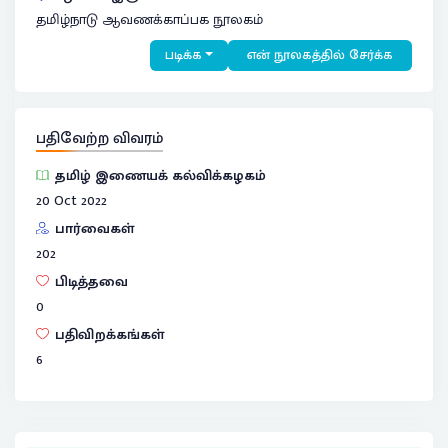
தமிழ்நாடு ஆவணக்காப்பக நூலகம்
படிக்க
என் நூலகத்தில் சேர்க்க
பதிவேற்ற விவரம்
தமிழ் இணையக் கல்விக்கழகம்
20 Oct 2022
பார்வைகள்
202
பிடித்தவை
0
பதிவிறக்கங்கள்
6