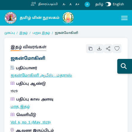
தமிழ்
English
திரைப்படிப்பி
A
A-
A
A+
முகப்பு
இதழ்
பருவ இதழ்
ஜகன்மோகினி
இதழ் விவரங்கள்
ஜகன்மோகினி
பதிப்பாளர்
ஜகன்மோகினி ஆபீஸ்
:
மதராஸ்
பதிப்பு ஆண்டு
1929
பதிப்பு கால அளவு
மாத இதழ்
வெளியீடு
Vol. 6, no. 5 (May, 1929)
ஆவண இருப்பிடம்