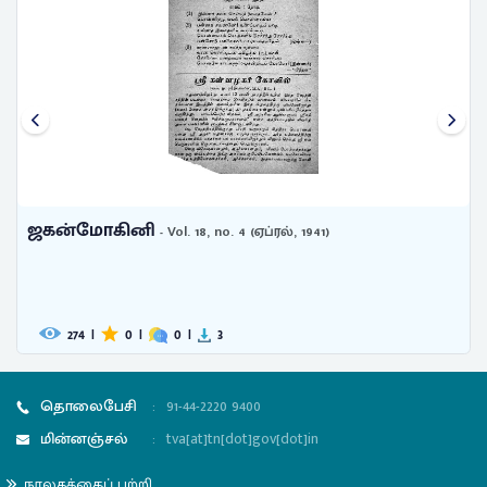
ஜகன்மோகினி
- Vol. 18, no. 4 (ஏப்ரல், 1941)
274
|
0
|
0
|
3
தொலைபேசி
:
91-44-2220 9400
மின்னஞ்சல்
:
tva[at]tn[dot]gov[dot]in
நூலகத்தைப் பற்றி