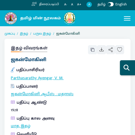
தமிழ்
English
திரைப்படிப்பி
A
A-
A
A+
முகப்பு
இதழ்
பருவ இதழ்
ஜகன்மோகினி
இதழ் விவரங்கள்
ஜகன்மோகினி
பதிப்பாசிரியர்
Parthasarathy Ayengar, V. M.
பதிப்பாளர்
ஜகன்மோகினி ஆபீஸ்
:
மதராஸ்
பதிப்பு ஆண்டு
1928
பதிப்பு கால அளவு
மாத இதழ்
வெளியீடு