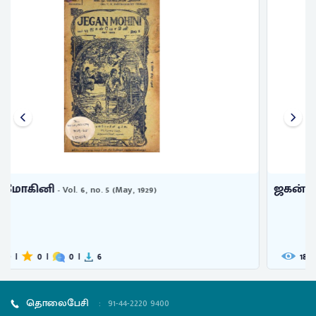
ஜகன்மோகினி
- Vol. 12, no. 1 (ஜனவரி, 1935)
189
|
0
|
0
|
8
தொலைபேசி
:
91-44-2220 9400