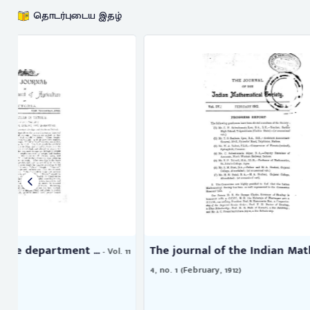
தொடர்புடைய இதழ்
The journal of the Indian Math ...
The journal
11
- Vol.
4, no. 1 (February, 1912)
17, no. 9 (June, 
Vaidyanathasw