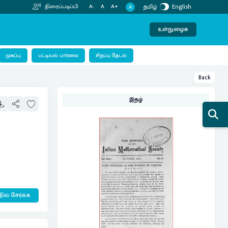
தமிழ்
English
திரைப்படிப்பி
A-
A
A+
A
உள்நுழைக
பட்டியல் பார்வை
முகப்பு
சிறப்பு தேடல்
Back
இதழ்
ில் சேர்க்க