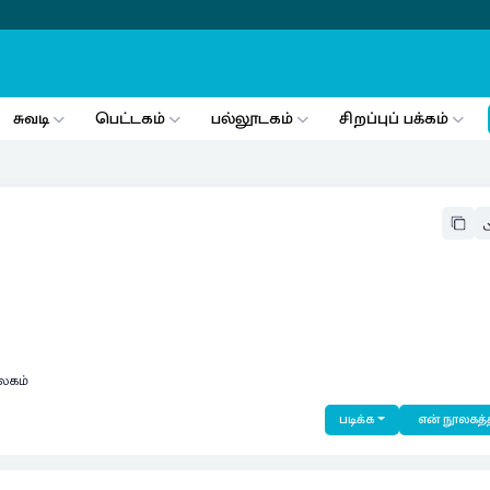
சுவடி
பெட்டகம்
பல்லூடகம்
சிறப்புப் பக்கம்
லகம்
படிக்க
என் நூலகத்த