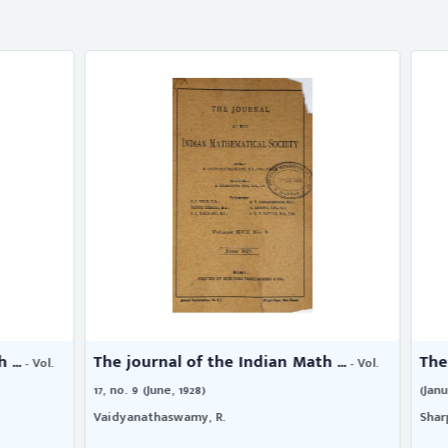
 of the Indian Math ...
The Journal of the Departme
- Vol.
1928)
(January 10-December 11, 1911)
amy, R.
Sharp, A. T.