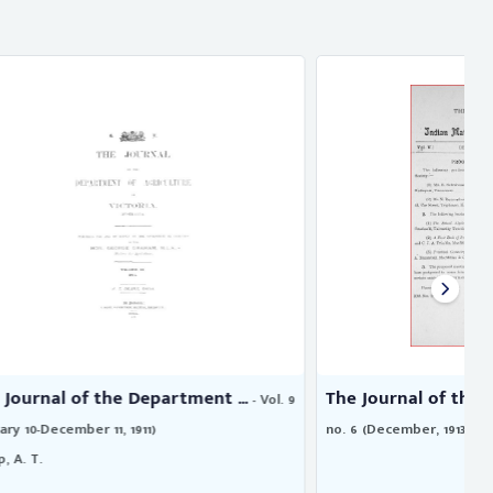
nt ...
The Journal of the Indian Math ...
- Vol. 9
- Vol. 5,
no. 6 (December, 1913)
n