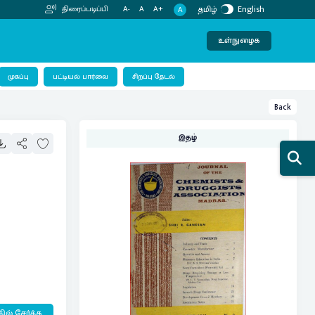
தமிழ்
English
திரைப்படிப்பி
A-
A
A+
A
உள்நுழைக
பட்டியல் பார்வை
முகப்பு
சிறப்பு தேடல்
Back
இதழ்
ில் சேர்க்க