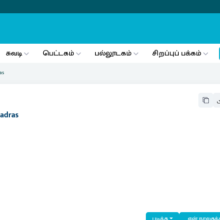
சுவடி
பெட்டகம்
பல்லூடகம்
சிறப்புப் பக்கம்
as
Madras
படிக்க
என் நூலகத்த