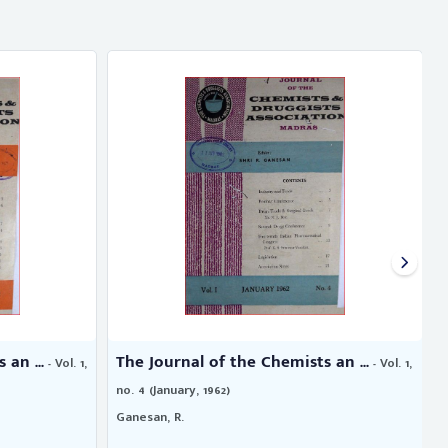
an ...
The Journal of the Chemists an ...
- Vol. 1,
- Vol. 1,
no. 4 (January, 1962)
n
Ganesan, R.
G