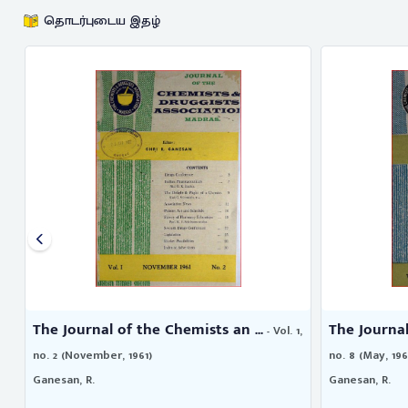
தொடர்புடைய இதழ்
The Journal of the Chemists an ...
The Journal
1,
- Vol. 1,
no. 2 (November, 1961)
no. 8 (May, 196
Ganesan, R.
Ganesan, R.