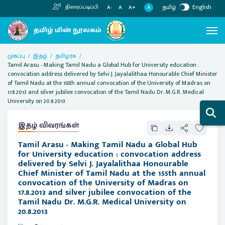
தமிழ்
English
திரைப்படிப்பி
A
A-
A
A+
முகப்பு
இதழ்
தமிழரசு
Tamil Arasu - Making Tamil Nadu a Global Hub for University education :
convocation address delivered by Selvi J. Jayalalithaa Honourable Chief Minister
of Tamil Nadu at the 155th annual convocation of the University of Madras on
17.8.2013 and silver jubilee convocation of the Tamil Nadu Dr. M.G.R. Medical
University on 20.8.2013
இதழ் விவரங்கள்
Tamil Arasu - Making Tamil Nadu a Global Hub
for University education : convocation address
delivered by Selvi J. Jayalalithaa Honourable
Chief Minister of Tamil Nadu at the 155th annual
convocation of the University of Madras on
17.8.2013 and silver jubilee convocation of the
Tamil Nadu Dr. M.G.R. Medical University on
20.8.2013