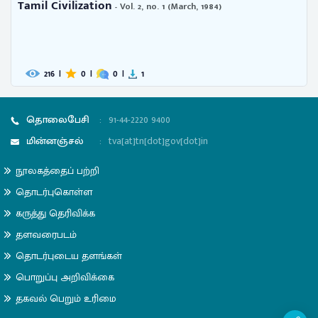
Tamil Civilization
- Vol. 2, no. 1 (March, 1984)
216
|
0
|
0
|
1
தொலைபேசி
:
91-44-2220 9400
மின்னஞ்சல்
:
tva[at]tn[dot]gov[dot]in
நூலகத்தைப் பற்றி
தொடர்புகொள்ள
கருத்து தெரிவிக்க
தளவரைபடம்
தொடர்புடைய தளங்கள்
பொறுப்பு அறிவிக்கை
தகவல் பெறும் உரிமை