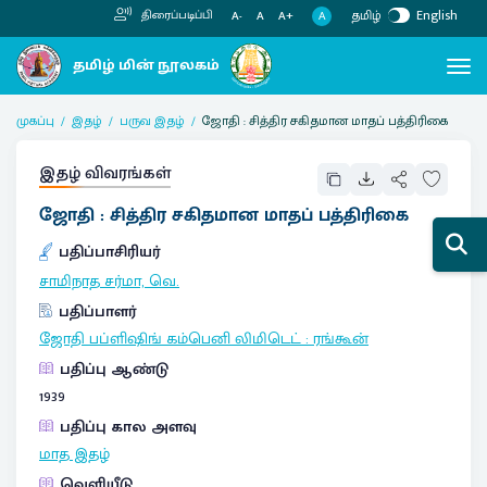
தமிழ்
English
திரைப்படிப்பி
A
A-
A
A+
முகப்பு
இதழ்
பருவ இதழ்
ஜோதி : சித்திர சகிதமான மாதப் பத்திரிகை
இதழ் விவரங்கள்
ஜோதி : சித்திர சகிதமான மாதப் பத்திரிகை
பதிப்பாசிரியர்
சாமிநாத சர்மா, வெ.
பதிப்பாளர்
ஜோதி பப்ளிஷிங் கம்பெனி லிமிடெட்
:
ரங்கூன்
பதிப்பு ஆண்டு
1939
பதிப்பு கால அளவு
மாத இதழ்
வெளியீடு