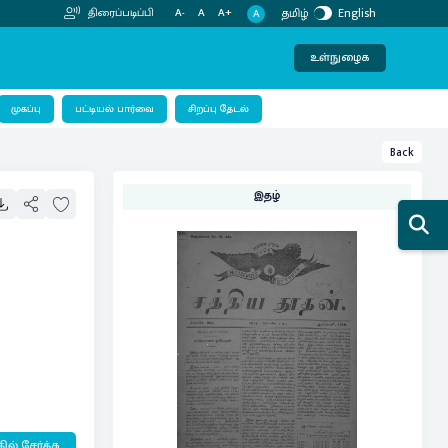
தமிழ்
English
திரைப்படிப்பி
A-
A
A+
A
உள்நுழைக
பட்டியல் பார்வை
முகப்பு
சிறப்பு தேடல்
Back
இதழ்
ில் சேர்க்க