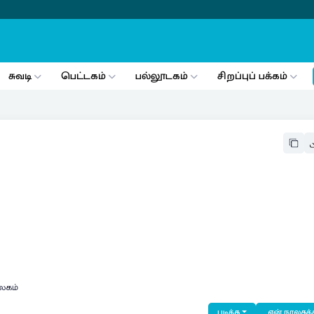
சுவடி
பெட்டகம்
பல்லூடகம்
சிறப்புப் பக்கம்
லகம்
படிக்க
என் நூலகத்த