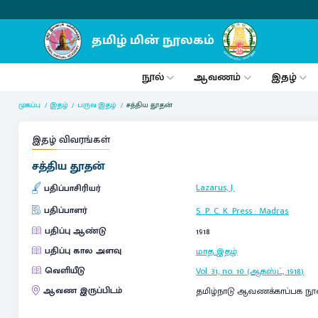
நூல்
ஆவணம்
இதழ்
முகப்பு
இதழ்
பருவ இதழ்
சத்திய தூதன்
இதழ் விவரங்கள்
சத்திய தூதன்
Lazarus, J.
பதிப்பாசிரியர்
பதிப்பாளர்
S. P. C. K. Press
:
Madras
பதிப்பு ஆண்டு
1918
பதிப்பு கால அளவு
மாத இதழ்
வெளியீடு
Vol. 31, no. 10 (ஆகஸ்ட், 1918)
ஆவண இருப்பிடம்
தமிழ்நாடு ஆவணக்காப்பக நூ