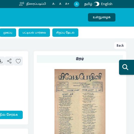
தமிழ்
English
திரைப்படிப்பி
A-
A
A+
A
உள்நுழைக
பட்டியல் பார்வை
முகப்பு
சிறப்பு தேடல்
Back
இதழ்
ில் சேர்க்க