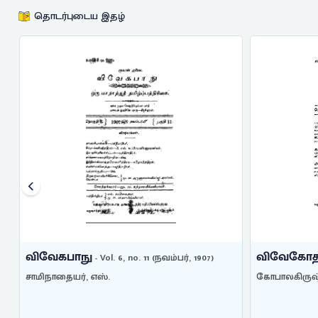
தொடர்புடைய இதழ்
விவேகபாநு
விவேகோத
- Vol. 6, no. 11 (நவம்பர், 1907)
சாமிநாதையர், எஸ்.
கோபாலகிருஷ