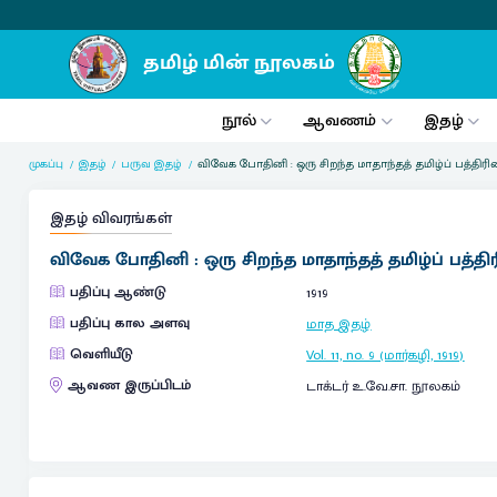
நூல்
ஆவணம்
இதழ்
முகப்பு
இதழ்
பருவ இதழ்
விவேக போதினி : ஒரு சிறந்த மாதாந்தத் தமிழ்ப் பத்திர
இதழ் விவரங்கள்
விவேக போதினி : ஒரு சிறந்த மாதாந்தத் தமிழ்ப் பத்த
பதிப்பு ஆண்டு
1919
பதிப்பு கால அளவு
மாத இதழ்
வெளியீடு
Vol. 11, no. 9 (மார்கழி, 1919)
ஆவண இருப்பிடம்
டாக்டர் உ.வே.சா. நூலகம்