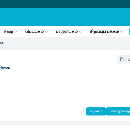
சுவடி
பெட்டகம்
பல்லூடகம்
சிறப்புப் பக்கம்
ிகை
ிரிகை
படிக்க
என் நூலகத்த