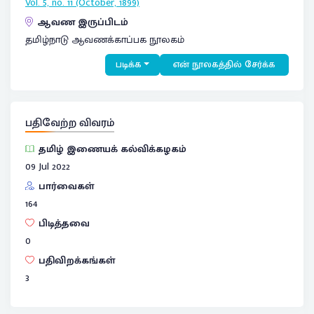
Vol. 5, no. 11 (October, 1899)
ஆவண இருப்பிடம்
தமிழ்நாடு ஆவணக்காப்பக நூலகம்
படிக்க
என் நூலகத்தில் சேர்க்க
பதிவேற்ற விவரம்
தமிழ் இணையக் கல்விக்கழகம்
09 Jul 2022
பார்வைகள்
164
பிடித்தவை
0
பதிவிறக்கங்கள்
3