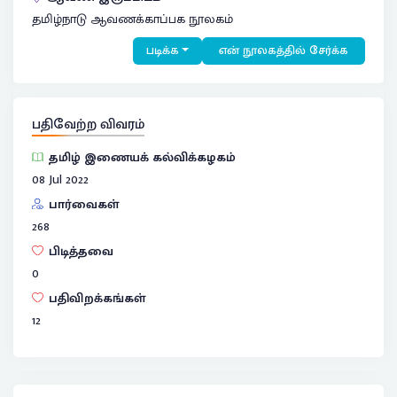
தமிழ்நாடு ஆவணக்காப்பக நூலகம்
படிக்க
என் நூலகத்தில் சேர்க்க
பதிவேற்ற விவரம்
தமிழ் இணையக் கல்விக்கழகம்
08 Jul 2022
பார்வைகள்
268
பிடித்தவை
0
பதிவிறக்கங்கள்
12