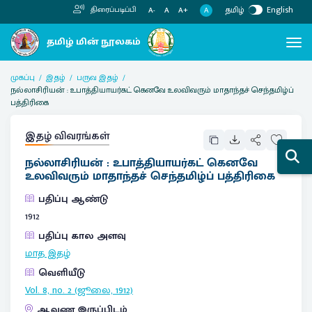
தமிழ்
English
திரைப்படிப்பி
A
A-
A
A+
முகப்பு
இதழ்
பருவ இதழ்
நல்லாசிரியன் : உபாத்தியாயர்கட் கெனவே உலவிவரும் மாதாந்தச் செந்தமிழ்ப்
பத்திரிகை
இதழ் விவரங்கள்
நல்லாசிரியன் : உபாத்தியாயர்கட் கெனவே
உலவிவரும் மாதாந்தச் செந்தமிழ்ப் பத்திரிகை
பதிப்பு ஆண்டு
1912
பதிப்பு கால அளவு
மாத இதழ்
வெளியீடு
Vol. 8, no. 2 (ஜூலை, 1912)
ஆவண இருப்பிடம்