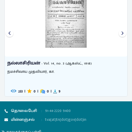
நல்லாசிரியன்
- Vol. 14, no. 3 (ஆகஸ்ட், 1918)
நமச்சிவாய முதலியார், கா.
233
|
0
|
0
|
9
தொலைபேசி
:
91-44-2220 9400
மின்னஞ்சல்
:
tva[at]tn[dot]gov[dot]in
நூலகத்தைப் பற்றி