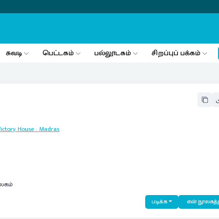
சுவடி
பெட்டகம்
பல்லூடகம்
சிறப்புப் பக்கம்
Victory House
:
Madras
லகம்
படிக்க
என் நூலகத்த