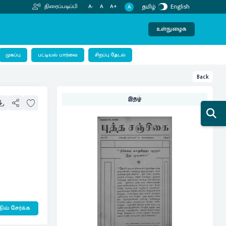
தமிழ்
English
திரைப்படிப்பி
A-
A
A+
A
உள்நுழைக
பட்டியல் பார்வை
முகப்பு
சிறப்பு தேடல்
Back
இதழ்
ில் சேர்க்க