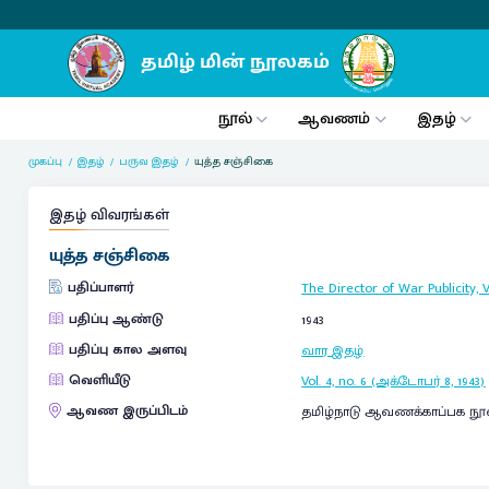
நூல்
ஆவணம்
இதழ்
முகப்பு
இதழ்
பருவ இதழ்
யுத்த சஞ்சிகை
இதழ் விவரங்கள்
யுத்த சஞ்சிகை
பதிப்பாளர்
The Director of War Publicity, 
பதிப்பு ஆண்டு
1943
பதிப்பு கால அளவு
வார இதழ்
வெளியீடு
Vol. 4, no. 6 (அக்டோபர் 8, 1943)
ஆவண இருப்பிடம்
தமிழ்நாடு ஆவணக்காப்பக நூ