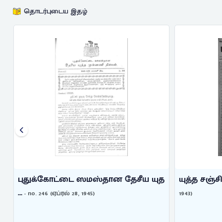
தொடர்புடைய இதழ்
த
புதுக்கோட்டை ஸமஸ்தான தேசீய யுத
யுத்த சஞ்
...
- no. 246 (ஏப்ரல் 28, 1945)
1943)