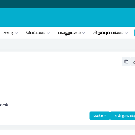
சுவடி
பெட்டகம்
பல்லூடகம்
சிறப்புப் பக்கம்
லகம்
படிக்க
என் நூலகத்த