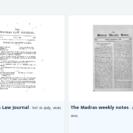
s weekly notes
The Madras Law Journal
- (September 3,
- Vo