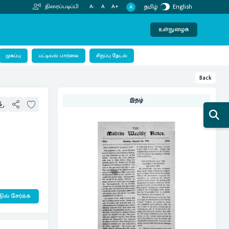
தமிழ்
English
திரைப்படிப்பி
A-
A
A+
A
உள்நுழைக
பட்டியல் பார்வை
முகப்பு
சிறப்பு தேடல்
Back
இதழ்
ில் சேர்க்க