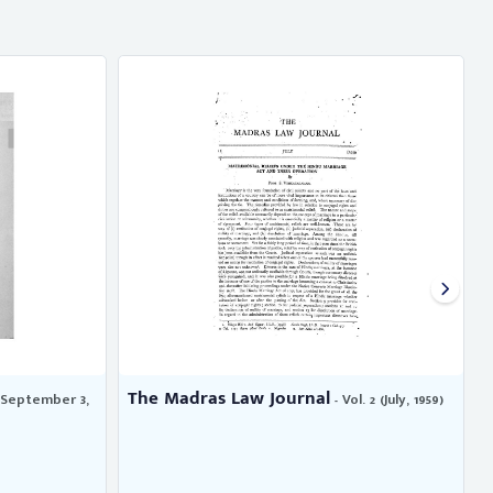
The Madras Monthly Journal of ...
l. 2 (July, 1959)
- Vol.
6, no. 34 (October, 1872)