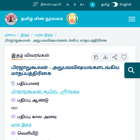
தமிழ்
English
திரைப்படிப்பி
A
A-
A
A+
முகப்பு
இதழ்
பருவ இதழ்
பிரஜாநுகூலன் : அநுபவவிஷயங்களடங்கிய மாதப்பத்திரிகை
இதழ் விவரங்கள்
பிரஜாநுகூலன் : அநுபவவிஷயங்களடங்கிய
மாதப்பத்திரிகை
பதிப்பாளர்
பிரஜாநுகூலன் ஆபிஸ்
:
ஸ்ரீரங்கம்
பதிப்பு ஆண்டு
1917
பதிப்பு கால அளவு
மாத இதழ்
வெளியீடு