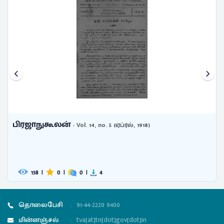
பிரஜாநுகூலன்
- Vol. 14, no. 5 (ஏப்ரல், 1918)
158
|
0
|
0
|
4
தொலைபேசி
:
91-44-2220 9400
மின்னஞ்சல்
:
tva[at]tn[dot]gov[dot]in