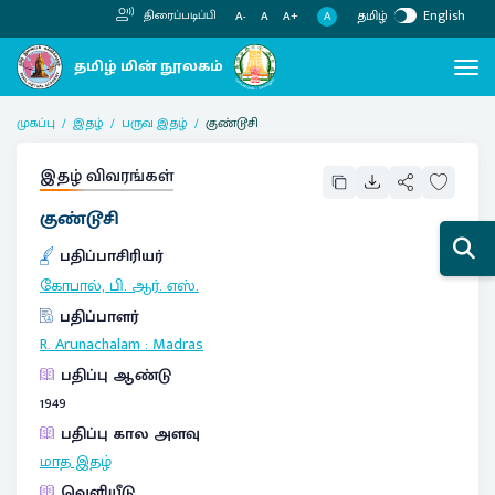
தமிழ்
English
திரைப்படிப்பி
A
A-
A
A+
முகப்பு
இதழ்
பருவ இதழ்
குண்டூசி
இதழ் விவரங்கள்
குண்டூசி
பதிப்பாசிரியர்
கோபால், பி. ஆர். எஸ்.
பதிப்பாளர்
R. Arunachalam
:
Madras
பதிப்பு ஆண்டு
1949
பதிப்பு கால அளவு
மாத இதழ்
வெளியீடு