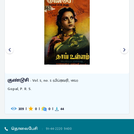
குண்டூசி
- Vol. 5, no. 5 (பிப்ரவரி, 1952)
Gopal, P. R. S.
309
|
0
|
0
|
44
தொலைபேசி
:
91-44-2220 9400