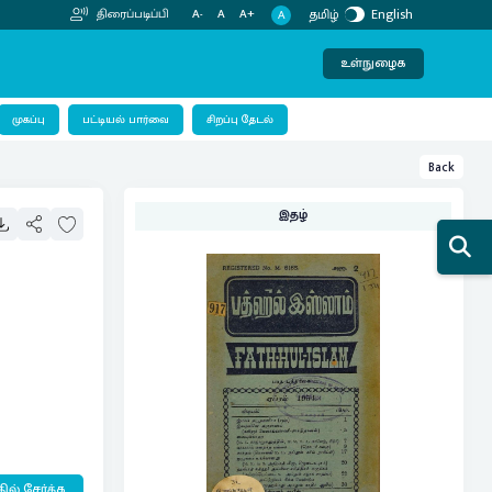
தமிழ்
English
திரைப்படிப்பி
A-
A
A+
A
உள்நுழைக
பட்டியல் பார்வை
முகப்பு
சிறப்பு தேடல்
Back
இதழ்
ில் சேர்க்க