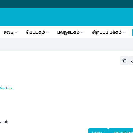
சுவடி
பெட்டகம்
பல்லூடகம்
சிறப்புப் பக்கம்
Madras
லகம்
படிக்க
என் நூலகத்த