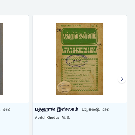
பத்ஹுல் இஸ்லாம்
 1954)
- (மே, 1953)