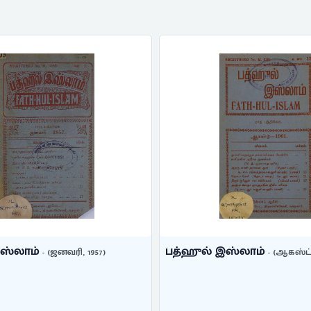
ஸ்லாம்
பத்ஹுல் இஸ்லாம்
- (ஆகஸ்ட், 1961)
- (ஆகஸ்டு,
Abdul Khudus, M. S.