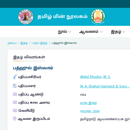
நூல்
ஆவணம்
இதழ்
முகப்பு
இதழ்
பருவ இதழ்
பத்ஹுல் இஸ்லாம்
இதழ் விவரங்கள்
பத்ஹுல் இஸ்லாம்
Abdul Khudus, M. S.
பதிப்பாசிரியர்
பதிப்பாளர்
M. A. Shahul Hameed & Sons
:
பதிப்பு ஆண்டு
1954
பதிப்பு கால அளவு
மாத இதழ்
வெளியீடு
(ஏப்ரல், 1954)
ஆவண இருப்பிடம்
தமிழ்நாடு ஆவணக்காப்பக நூ