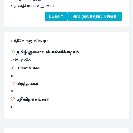
சரசுவதி மகால் நூலகம்
படிக்க
என் நூலகத்தில் சேர்க்க
பதிவேற்ற விவரம்
தமிழ் இணையக் கல்விக்கழகம்
27 May 2022
பார்வைகள்
171
பிடித்தவை
0
பதிவிறக்கங்கள்
1