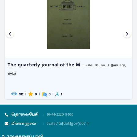
 journal of the M ...
The quarterly jo
- Vol. 52, no. 4 (January,
1964)
|
0
|
1
202
|
0
|
தொலைபேசி
:
91-44-2220 9400
மின்னஞ்சல்
:
tva[at]tn[dot]gov[dot]in
நூலகத்தைப் பற்றி