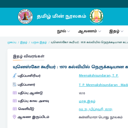
நூல்
ஆவணம்
இதழ்
முகப்பு
இதழ்
பருவ இதழ்
யுனெஸ்கோ கூரியர் : 1970 கல்வியில் நெருக்கடியான கட்
இதழ் விவரங்கள்
யுனெஸ்கோ கூரியர் : 1970 கல்வியில் நெருக்கடியான க
Meenakshisundaran, T. P.
பதிப்பாசிரியர்
பதிப்பாளர்
T. P. Meenakshisundaran
:
Mad
பதிப்பு ஆண்டு
1970
பதிப்பு கால அளவு
மாத இதழ்
வெளியீடு
no. 31, (பிப்ரவரி, 1970)
ஆவண இருப்பிடம்
கன்னிமாரா பொது நூலகம்