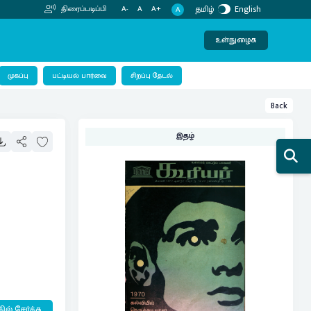
தமிழ்
English
திரைப்படிப்பி
A-
A
A+
A
உள்நுழைக
பட்டியல் பார்வை
முகப்பு
சிறப்பு தேடல்
Back
இதழ்
ில் சேர்க்க