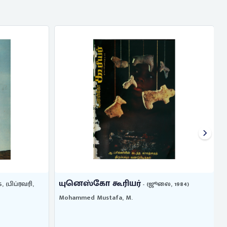
யுனெஸ்கோ கூரியர்
6, (பிப்ரவரி,
- (ஜூலை, 1984)
-
Mohammed Mustafa, M.
M