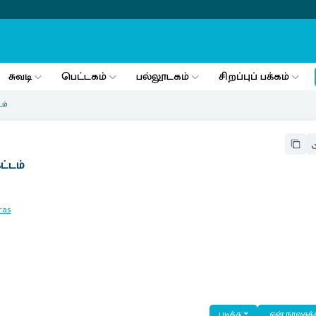
சுவடி
பெட்டகம்
பல்லூடகம்
சிறப்புப் பக்கம்
டம்
ட்டம்
ras
படிக்க
என் நூலகத்த