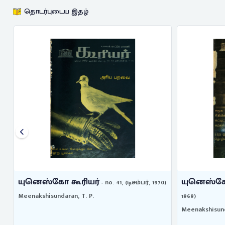
தொடர்புடைய இதழ்
யுனெஸ்கோ கூரியர்
யுனெஸ்கோ
- no. 41, (டிசம்பர், 1970)
1969)
Meenakshisundaran, T. P.
Meenakshisund