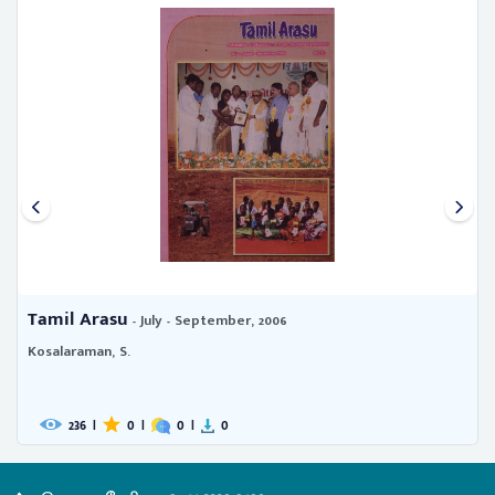
Tamil Arasu
- Vol. 6, no. 4 (October, 1975)
218
|
0
|
0
|
0