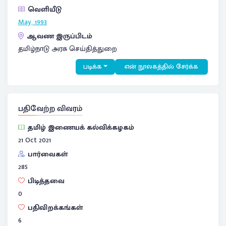
வெளியீடு
May, 1993
ஆவண இருப்பிடம்
தமிழ்நாடு அரசு செய்தித்துறை
படிக்க
என் நூலகத்தில் சேர்க்க
பதிவேற்ற விவரம்
தமிழ் இணையக் கல்விக்கழகம்
21 Oct 2021
பார்வைகள்
285
பிடித்தவை
0
பதிவிறக்கங்கள்
6