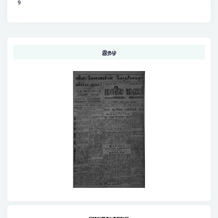
9
இதழ்