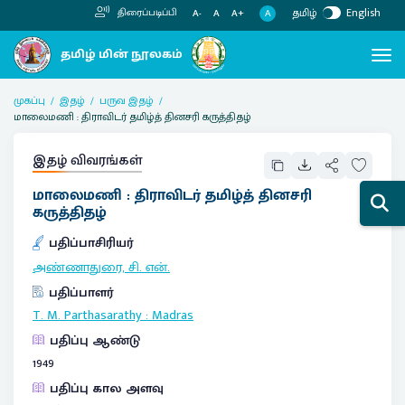
தமிழ்
English
திரைப்படிப்பி
A
A-
A
A+
முகப்பு
இதழ்
பருவ இதழ்
மாலைமணி : திராவிடர் தமிழ்த் தினசரி கருத்திதழ்
இதழ் விவரங்கள்
மாலைமணி : திராவிடர் தமிழ்த் தினசரி
கருத்திதழ்
பதிப்பாசிரியர்
அண்ணாதுரை, சி. என்.
பதிப்பாளர்
T. M. Parthasarathy
:
Madras
பதிப்பு ஆண்டு
1949
பதிப்பு கால அளவு