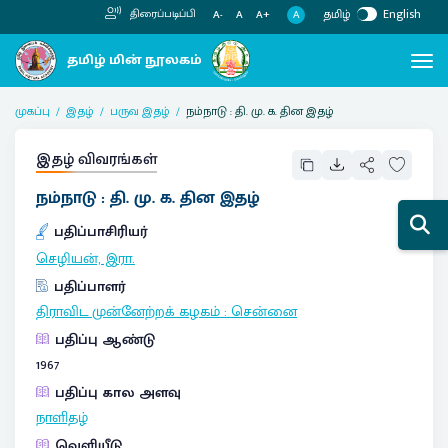
தமிழ்
English
திரைப்படிப்பி
A
A-
A
A+
முகப்பு
இதழ்
பருவ இதழ்
நம்நாடு : தி. மு. க. தின இதழ்
இதழ் விவரங்கள்
நம்நாடு : தி. மு. க. தின இதழ்
பதிப்பாசிரியர்
செழியன், இரா.
பதிப்பாளர்
திராவிட முன்னேற்றக் கழகம்
:
சென்னை
பதிப்பு ஆண்டு
1967
பதிப்பு கால அளவு
நாளிதழ்
வெளியீடு