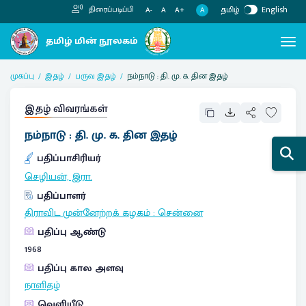
தமிழ்
English
திரைப்படிப்பி
A
A-
A
A+
முகப்பு
இதழ்
பருவ இதழ்
நம்நாடு : தி. மு. க. தின இதழ்
இதழ் விவரங்கள்
நம்நாடு : தி. மு. க. தின இதழ்
பதிப்பாசிரியர்
செழியன், இரா.
பதிப்பாளர்
திராவிட முன்னேற்றக் கழகம்
:
சென்னை
பதிப்பு ஆண்டு
1968
பதிப்பு கால அளவு
நாளிதழ்
வெளியீடு