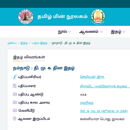
நூல்
ஆவணம்
இதழ்
முகப்பு
இதழ்
பருவ இதழ்
நம்நாடு : தி. மு. க. தின இதழ்
இதழ் விவரங்கள்
நம்நாடு : தி. மு. க. தின இதழ்
செழியன், இரா.
பதிப்பாசிரியர்
பதிப்பாளர்
திராவிட முன்னேற்றக் கழகம்
பதிப்பு ஆண்டு
1968
பதிப்பு கால அளவு
நாளிதழ்
வெளியீடு
Vol. 16, no. 26 (ஜூலை 15, 1968)
ஆவண இருப்பிடம்
கன்னிமாரா பொது நூலகம்