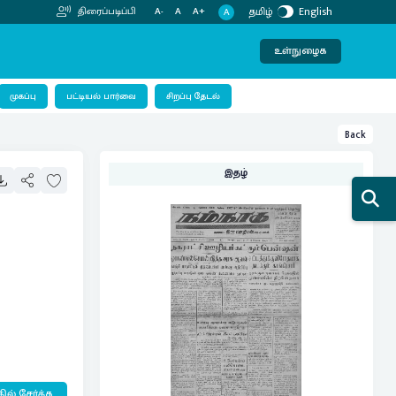
தமிழ்
English
திரைப்படிப்பி
A-
A
A+
A
உள்நுழைக
பட்டியல் பார்வை
முகப்பு
சிறப்பு தேடல்
Back
இதழ்
ில் சேர்க்க