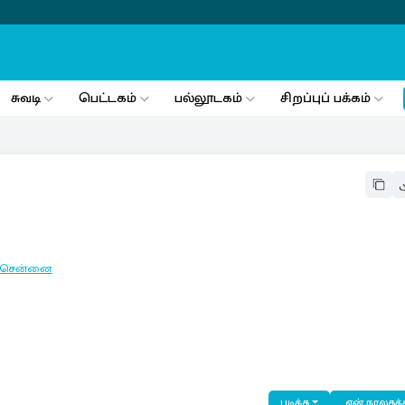
சுவடி
பெட்டகம்
பல்லூடகம்
சிறப்புப் பக்கம்
:
சென்னை
படிக்க
என் நூலகத்த