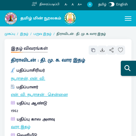
தமிழ்
English
திரைப்படிப்பி
A
A-
A
A+
முகப்பு
இதழ்
பருவ இதழ்
திராவிடன் : தி. மு. க. வார இதழ்
இதழ் விவரங்கள்
திராவிடன் : தி. மு. க. வார இதழ்
பதிப்பாசிரியர்
நடராசன், என். வி.
பதிப்பாளர்
என். வி. நடராசன்
:
சென்னை
பதிப்பு ஆண்டு
1962
பதிப்பு கால அளவு
வார இதழ்
வெளியீடு