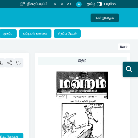
தமிழ்
English
திரைப்படிப்பி
A-
A
A+
A
உள்நுழைக
பட்டியல் பார்வை
முகப்பு
சிறப்பு தேடல்
Back
இதழ்
ில் சேர்க்க