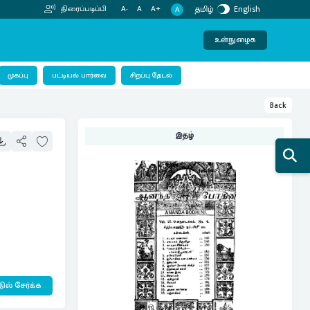
தமிழ்
English
திரைப்படிப்பி
A-
A
A+
A
உள்நுழைக
பட்டியல் பார்வை
முகப்பு
சிறப்பு தேடல்
Back
இதழ்
ில் சேர்க்க