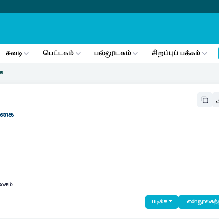
சுவடி
பெட்டகம்
பல்லூடகம்
சிறப்புப் பக்கம்
கை
சிகை
லகம்
படிக்க
என் நூலகத்த