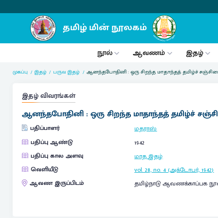
நூல்
ஆவணம்
இதழ்
முகப்பு
இதழ்
பருவ இதழ்
ஆனந்தபோதினி : ஒரு சிறந்த மாதாந்தத் தமிழ்ச் சஞ்சி
இதழ் விவரங்கள்
ஆனந்தபோதினி : ஒரு சிறந்த மாதாந்தத் தமிழ்ச் சஞ்
பதிப்பாளர்
மதராஸ்
பதிப்பு ஆண்டு
1942
பதிப்பு கால அளவு
மாத இதழ்
வெளியீடு
vol. 28, no. 4 (அக்டோபர், 1942)
ஆவண இருப்பிடம்
தமிழ்நாடு ஆவணக்காப்பக நூ