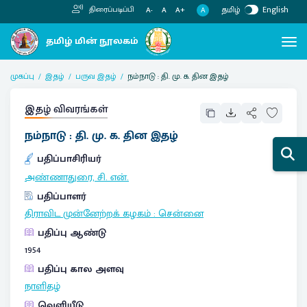
தமிழ்
English
திரைப்படிப்பி
A
A-
A
A+
முகப்பு
இதழ்
பருவ இதழ்
நம்நாடு : தி. மு. க. தின இதழ்
இதழ் விவரங்கள்
நம்நாடு : தி. மு. க. தின இதழ்
பதிப்பாசிரியர்
அண்ணாதுரை, சி. என்.
பதிப்பாளர்
திராவிட முன்னேற்றக் கழகம்
:
சென்னை
பதிப்பு ஆண்டு
1954
பதிப்பு கால அளவு
நாளிதழ்
வெளியீடு