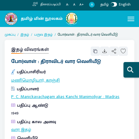
தமிழ்
English
திரைப்படிப்பி
A
A-
A
A+
முகப்பு
இதழ்
பருவ இதழ்
போர்வாள் : திராவிடர் வார வெளியீடு
இதழ் விவரங்கள்
போர்வாள் : திராவிடர் வார வெளியீடு
பதிப்பாசிரியர்
மணிமொழியார், காஞ்சி
பதிப்பாளர்
P. C. Manickavachagam alias Kanchi Manimoliyar
:
Madras
பதிப்பு ஆண்டு
1949
பதிப்பு கால அளவு
வார இதழ்
வெளியீடு