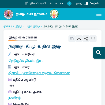
தமிழ்
English
திரைப்படிப்பி
A
A-
A
A+
முகப்பு
இதழ்
பருவ இதழ்
நம்நாடு : தி. மு. க. தின இதழ்
இதழ் விவரங்கள்
நம்நாடு : தி. மு. க. தின இதழ்
பதிப்பாசிரியர்
நெடுஞ்செழியன், இரா.
பதிப்பாளர்
திராவிட முன்னேற்றக் கழகம்
:
சென்னை
பதிப்பு ஆண்டு
1956
பதிப்பு கால அளவு
நாளிதழ்
வெளியீடு