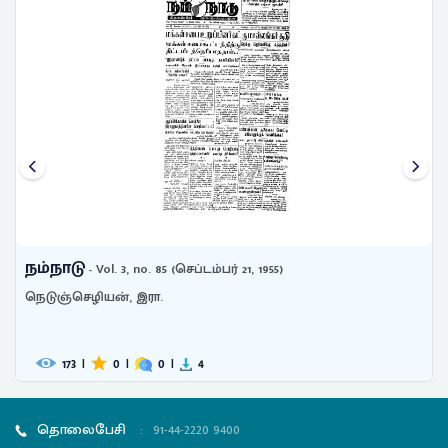
நம்நாடு
- Vol. 1, no. 126 (நவம்பர் 09, 1953)
அண்ணாதுரை, சி. என்.
199
|
0
|
0
|
7
தொலைபேசி
:
91-44-2220 9400