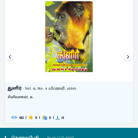
துளிர்
- Vol. 13, No. 4 (பிப்ரவரி, 2000)
சீனிவாசன், சு.
183
|
0
|
0
|
13
தொலைபேசி
:
91-44-2220 9400