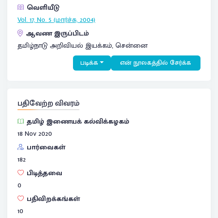
வெளியீடு
Vol. 17, No. 5 (மார்ச்சு, 2004)
ஆவண இருப்பிடம்
தமிழ்நாடு அறிவியல் இயக்கம், சென்னை
படிக்க
என் நூலகத்தில் சேர்க்க
பதிவேற்ற விவரம்
தமிழ் இணையக் கல்விக்கழகம்
18 Nov 2020
பார்வைகள்
182
பிடித்தவை
0
பதிவிறக்கங்கள்
10