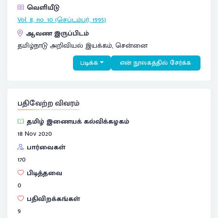
வெளியீடு
Vol. 8, no. 10 (செப்டம்பர், 1995)
ஆவண இருப்பிடம்
தமிழ்நாடு அறிவியல் இயக்கம், சென்னை
படிக்க
என் நூலகத்தில் சேர்க்க
பதிவேற்ற விவரம்
தமிழ் இணையக் கல்விக்கழகம்
18 Nov 2020
பார்வைகள்
170
பிடித்தவை
0
பதிவிறக்கங்கள்
9