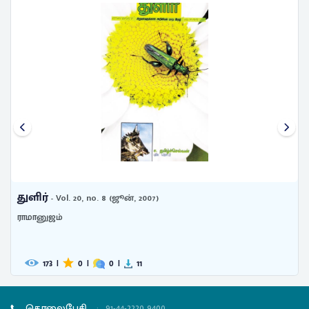
துளிர்
- Vol. 20, no. 8 (ஜூன், 2007)
ராமானுஜம்
173
|
0
|
0
|
11
தொலைபேசி
:
91-44-2220 9400