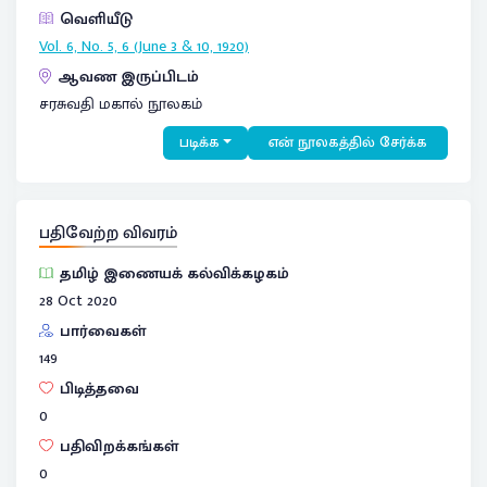
வெளியீடு
Vol. 6, No. 5, 6 (June 3 & 10, 1920)
ஆவண இருப்பிடம்
சரசுவதி மகால் நூலகம்
படிக்க
என் நூலகத்தில் சேர்க்க
பதிவேற்ற விவரம்
தமிழ் இணையக் கல்விக்கழகம்
28 Oct 2020
பார்வைகள்
149
பிடித்தவை
0
பதிவிறக்கங்கள்
0