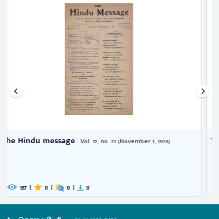
The Hindu message
- Vol. 12, no. 5 (June 7, 1923)
170
|
0
|
0
|
1