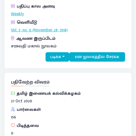
பதிப்பு கால அளவு
Weekly
வெளியீடு
Vol. 3, no. 6 (November 28, 1918)
ஆவண இருப்பிடம்
சரசுவதி மகால் நூலகம்
படிக்க
என் நூலகத்தில் சேர்க்க
பதிவேற்ற விவரம்
தமிழ் இணையக் கல்விக்கழகம்
27 Oct 2020
பார்வைகள்
156
பிடித்தவை
0