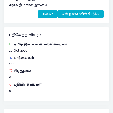
சரசுவதி மகால் நூலகம்
படிக்க
என் நூலகத்தில் சேர்க்க
பதிவேற்ற விவரம்
தமிழ் இணையக் கல்விக்கழகம்
20 Oct 2020
பார்வைகள்
208
பிடித்தவை
0
பதிவிறக்கங்கள்
0