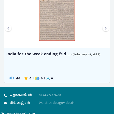
 for the week ending frid ...
India fo
- (February 24, 1899)
180
|
0
|
0
|
0
177
|
தொலைபேசி
:
91-44-2220 9400
மின்னஞ்சல்
:
tva[at]tn[dot]gov[dot]in
நூலகத்தைப் பற்றி