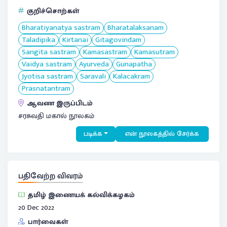
குறிச்சொற்கள்
Bharatiyanatya sastram
Bharatalaksanam
Taladipika
Kirtanai
Gitagovindam
Sangita sastram
Kamasastram
Kamasutram
Vaidya sastram
Ayurveda
Gunapatha
Jyotisa sastram
Saravali
Kalacakram
Prasnatantram
ஆவண இருப்பிடம்
சரசுவதி மகால் நூலகம்
படிக்க
என் நூலகத்தில் சேர்க்க
பதிவேற்ற விவரம்
தமிழ் இணையக் கல்விக்கழகம்
20 Dec 2022
பார்வைகள்