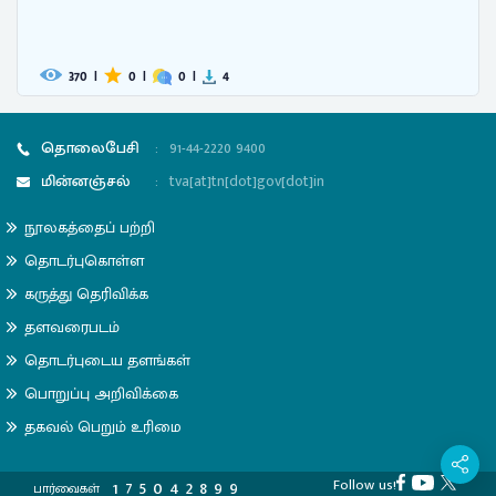
339
|
0
|
0
|
4
தொலைபேசி
:
91-44-2220 9400
மின்னஞ்சல்
:
tva[at]tn[dot]gov[dot]in
நூலகத்தைப் பற்றி
தொடர்புகொள்ள
கருத்து தெரிவிக்க
தளவரைபடம்
தொடர்புடைய தளங்கள்
பொறுப்பு அறிவிக்கை
தகவல் பெறும் உரிமை
Follow us!
1
7
5
0
4
2
8
9
9
பார்வைகள்