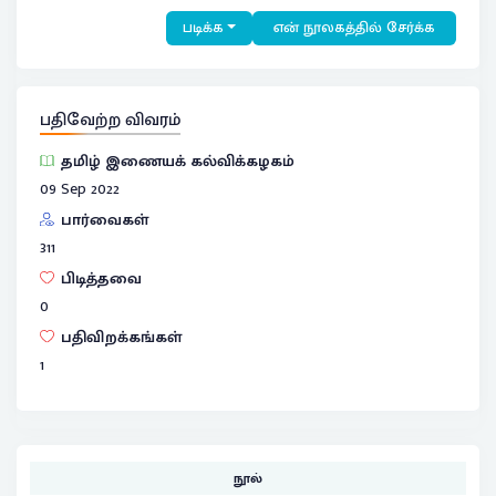
படிக்க
என் நூலகத்தில் சேர்க்க
பதிவேற்ற விவரம்
தமிழ் இணையக் கல்விக்கழகம்
09 Sep 2022
பார்வைகள்
311
பிடித்தவை
0
பதிவிறக்கங்கள்
1
நூல்