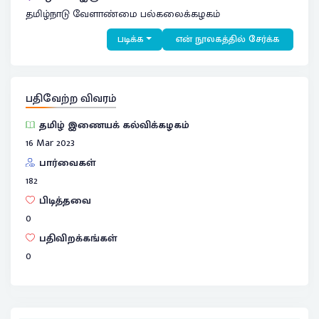
தமிழ்நாடு வேளாண்மை பல்கலைக்கழகம்
படிக்க
என் நூலகத்தில் சேர்க்க
பதிவேற்ற விவரம்
தமிழ் இணையக் கல்விக்கழகம்
16 Mar 2023
பார்வைகள்
182
பிடித்தவை
0
பதிவிறக்கங்கள்
0