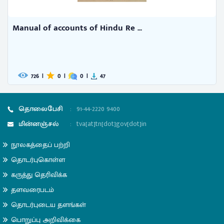
Manual of accounts of Hindu Re ...
726
|
0
|
0
|
47
தொலைபேசி
:
91-44-2220 9400
மின்னஞ்சல்
:
tva[at]tn[dot]gov[dot]in
நூலகத்தைப் பற்றி
தொடர்புகொள்ள
கருத்து தெரிவிக்க
தளவரைபடம்
தொடர்புடைய தளங்கள்
பொறுப்பு அறிவிக்கை