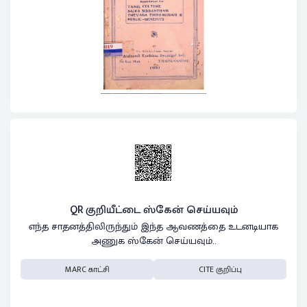
QR குறியீட்டை ஸ்கேன் செய்யவும்
எந்த சாதனத்திலிருந்தும் இந்த ஆவணத்தை உடனடியாக
அணுக ஸ்கேன் செய்யவும்..
MARC காட்சி
CITE குறிப்பு