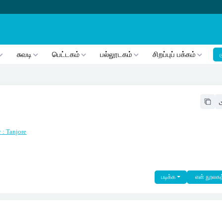
சுவடி
பெட்டகம்
பல்லூடகம்
சிறப்புப் பக்கம்
ம
y
:
Tanjore
படிக்க
என் நூலகத்