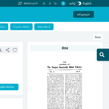
தமிழ்
English
திரைப்படிப்பி
A-
A
A+
A
உள்நுழைக
பட்டியல் பார்வை
ுகப்பு
சிறப்பு தேடல்
Back
இதழ்
தில் சேர்க்க