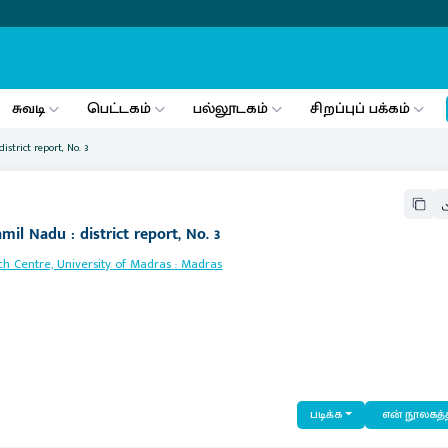
சுவடி
பெட்டகம்
பல்லூடகம்
சிறப்புப் பக்கம்
strict report, No. 3
il Nadu : district report, No. 3
h Centre, University of Madras
:
Madras
படிக்க
என் நூலகத்த