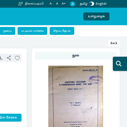
தமிழ்
English
திரைப்படிப்பி
A-
A
A+
A
உள்நுழைக
பட்டியல் பார்வை
முகப்பு
சிறப்பு தேடல்
Back
நூல்
ில் சேர்க்க