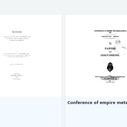
 of empire meteorolo ...
The Training of Farmers
Bailey, L. H.