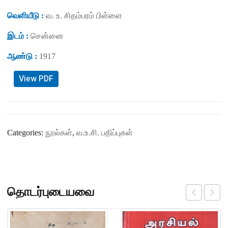
வெளியீடு :
வ. உ. சிதம்பரம் பிள்ளை
இடம் :
சென்னை
ஆண்டு :
1917
View PDF
Categories:
நூல்கள்
,
வ.உ.சி. பதிப்புகள்
தொடர்புடையவை