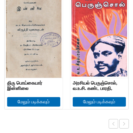
திரு பொய்கையார்
அரசியல் பெருஞ்சொல்,
இன்னிலை
வ.உ.சி. கண்ட பாரதி,
சிவஞான போதம்
மேலும் படிக்கவும்
மேலும் படிக்கவும்