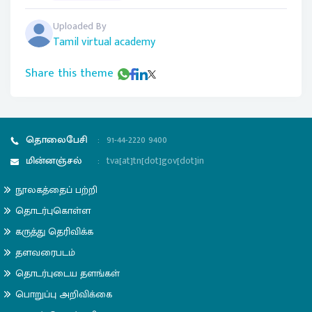
Uploaded By
Tamil virtual academy
Share this theme
தொலைபேசி
:
91-44-2220 9400
மின்னஞ்சல்
:
tva[at]tn[dot]gov[dot]in
நூலகத்தைப் பற்றி
தொடர்புகொள்ள
கருத்து தெரிவிக்க
தளவரைபடம்
தொடர்புடைய தளங்கள்
பொறுப்பு அறிவிக்கை