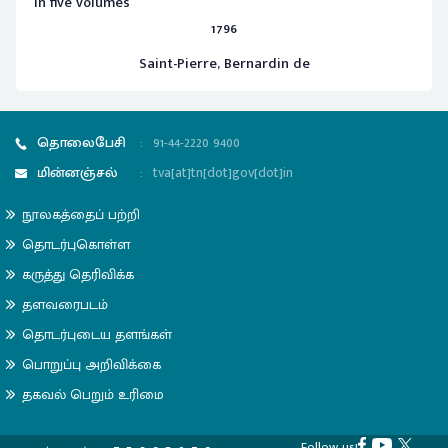
in five volumes
1796
Saint-Pierre, Bernardin de
தொலைபேசி
:
91-44-2220 9400
மின்னஞ்சல்
:
tva[at]tn[dot]gov[dot]in
நூலகத்தைப் பற்றி
தொடர்புகொள்ள
கருத்து தெரிவிக்க
தளவரைபடம்
தொடர்புடைய தளங்கள்
பொறுப்பு அறிவிக்கை
தகவல் பெறும் உரிமை
Follow us!