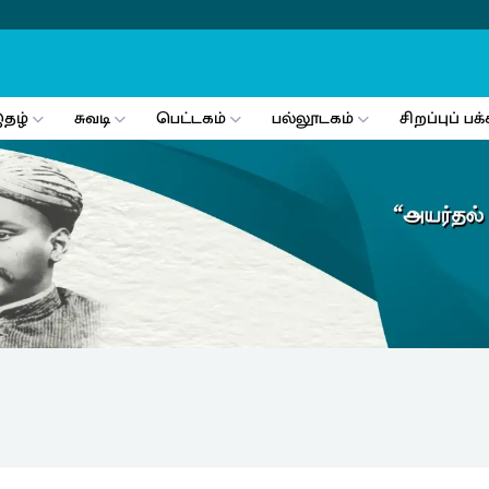
தழ்
சுவடி
பெட்டகம்
பல்லூடகம்
சிறப்புப் பக்