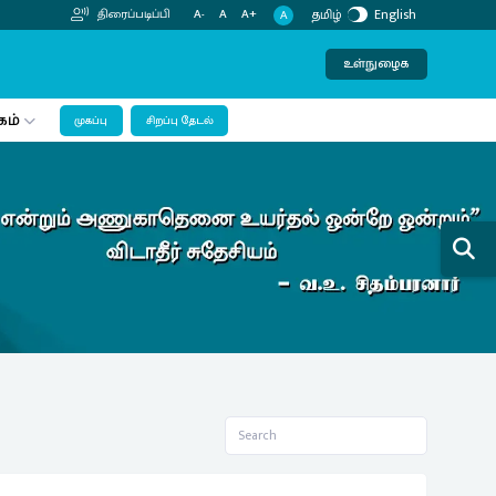
தமிழ்
English
திரைப்படிப்பி
A-
A
A+
A
உள்நுழைக
கம்
முகப்பு
சிறப்பு தேடல்
Next