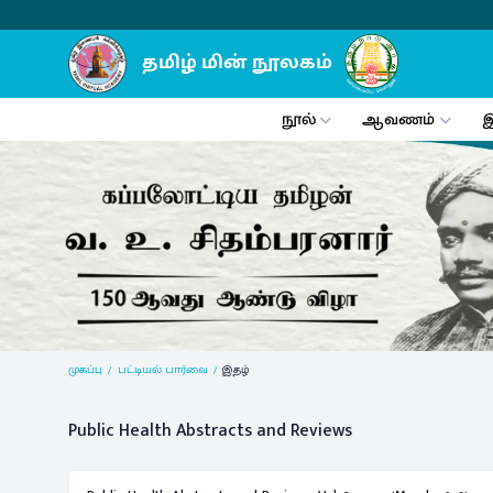
நூல்
ஆவணம்
இ
Previous
முகப்பு
பட்டியல் பார்வை
இதழ்
Public Health Abstracts and Reviews