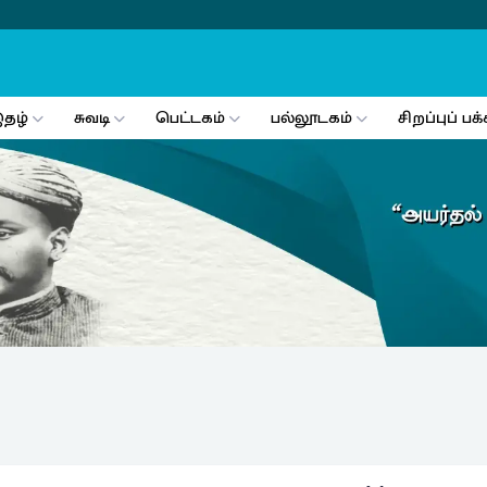
தழ்
சுவடி
பெட்டகம்
பல்லூடகம்
சிறப்புப் பக்