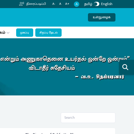
தமிழ்
English
திரைப்படிப்பி
A-
A
A+
A
உள்நுழைக
கம்
முகப்பு
சிறப்பு தேடல்
Next