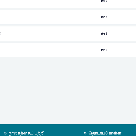
1956
)
1956
)
1956
1956
நூலகத்தைப் பற்றி
தொடர்புகொள்ள