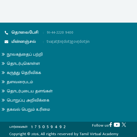
தொலைபேசி
:
91-44-2220 9400
மின்னஞ்சல்
:
tva[at]tn[dot]gov[dot]in
நூலகத்தைப் பற்றி
தொடர்புகொள்ள
கருத்து தெரிவிக்க
தளவரைபடம்
தொடர்புடைய தளங்கள்
பொறுப்பு அறிவிக்கை
தகவல் பெறும் உரிமை
Follow us!
1
7
5
0
5
9
4
9
2
பார்வைகள்
Copyright © 2026, All rights reserved by Tamil Virtual Academy