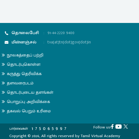
தொலைபேசி
:
91-44-2220 9400
மின்னஞ்சல்
:
tva[at]tn[dot]gov[dot]in
நூலகத்தைப் பற்றி
தொடர்புகொள்ள
கருத்து தெரிவிக்க
தளவரைபடம்
தொடர்புடைய தளங்கள்
பொறுப்பு அறிவிக்கை
தகவல் பெறும் உரிமை
Follow us!
1
7
5
0
6
5
9
9
7
பார்வைகள்
Copyright © 2026, All rights reserved by Tamil Virtual Academy