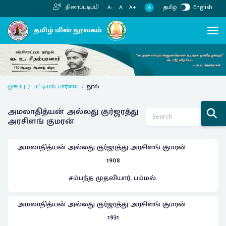
தமிழ்
English
திரைப்படிப்பி
A
A-
A
A+
Previous
Next
முகப்பு
பட்டியல் பார்வை
நூல்
அமலாதித்யன் அல்லது குர்ஜரத்து
அரசிளங் குமரன்
அமலாதித்யன் அல்லது குர்ஜரத்து அரசிளங் குமரன்
1908
சம்பந்த முதலியார், பம்மல்.
அமலாதித்யன் அல்லது குர்ஜரத்து அரசிளங் குமரன்
1931