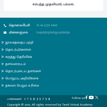
சம்பந்த முதலியார், பம்மல்.
தொலைபேசி
:
91-44-2220 9400
மின்னஞ்சல்
:
tva[at]tn[dot]gov[dot]in
நூலகத்தைப் பற்றி
தொடர்புகொள்ள
கருத்து தெரிவிக்க
தளவரைபடம்
தொடர்புடைய தளங்கள்
பொறுப்பு அறிவிக்கை
தகவல் பெறும் உரிமை
Follow us!
1
7
5
0
3
5
7
5
8
பார்வைகள்
Copyright © 2026, All rights reserved by Tamil Virtual Academy