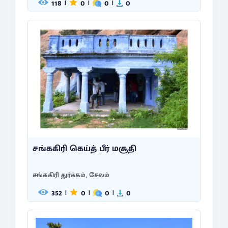
118
0
0
0
|
|
|
சங்ககிரி கெய்த் பீர் மசூதி
சங்ககிரி துர்க்கம், சேலம்
352
0
0
0
|
|
|