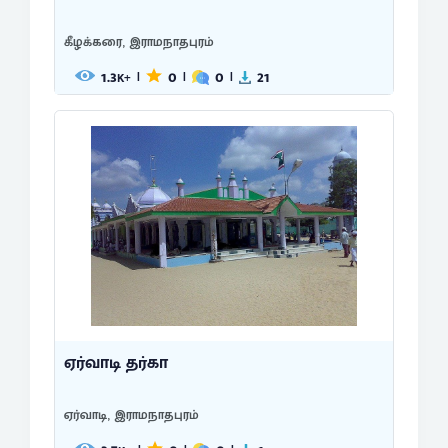
கீழக்கரை, இராமநாதபுரம்
1.3
0
0
21
|
|
|
K+
ஏர்வாடி தர்கா
ஏர்வாடி, இராமநாதபுரம்