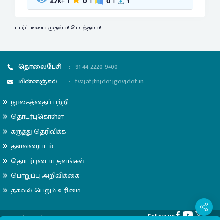
3.7
0
0
1
|
|
|
K+
பார்ப்பவை 1 முதல் 16 மொத்தம் 16
தொலைபேசி
:
91-44-2220 9400
மின்னஞ்சல்
:
tva[at]tn[dot]gov[dot]in
நூலகத்தைப் பற்றி
தொடர்புகொள்ள
கருத்து தெரிவிக்க
தளவரைபடம்
தொடர்புடைய தளங்கள்
பொறுப்பு அறிவிக்கை
தகவல் பெறும் உரிமை
Follow us!
1
7
5
0
2
3
6
1
2
பார்வைகள்