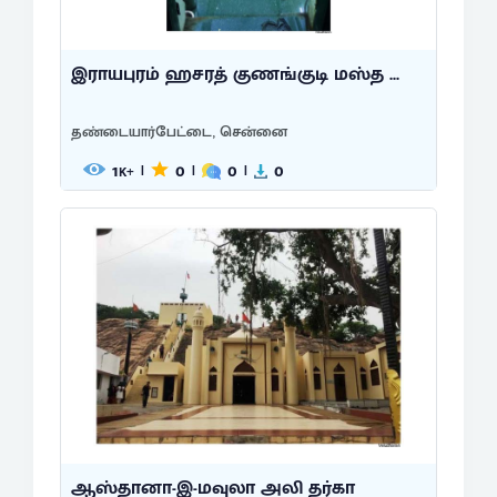
இராயபுரம் ஹசரத் குணங்குடி மஸ்த ...
தண்டையார்பேட்டை, சென்னை
1
0
0
0
|
|
|
K+
ஆஸ்தானா-இ-மவுலா அலி தர்கா