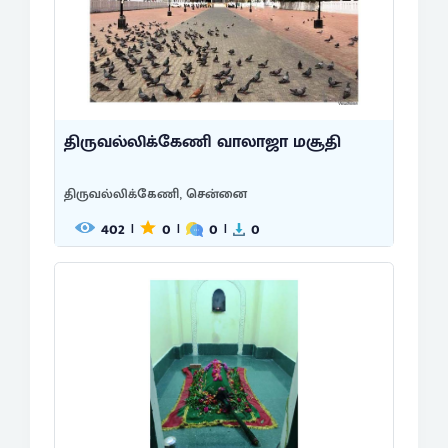
திருவல்லிக்கேணி வாலாஜா மசூதி
திருவல்லிக்கேணி, சென்னை
402
0
0
0
|
|
|