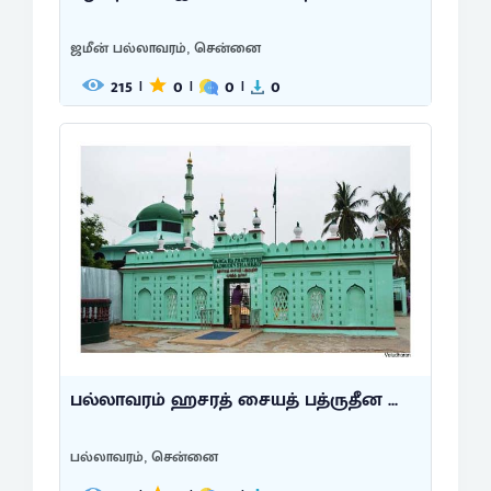
ஜமீன் பல்லாவரம், சென்னை
215
0
0
0
|
|
|
பல்லாவரம் ஹசரத் சையத் பத்ருதீன ...
பல்லாவரம், சென்னை