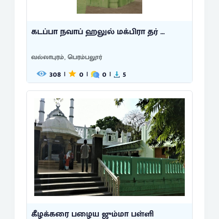
கடப்பா நவாப் ஹலுல் மக்பிரா தர் ...
வல்லாபுரம், பெரம்பலூர்
308
0
0
5
|
|
|
கீழக்கரை பழைய ஜும்மா பள்ளி