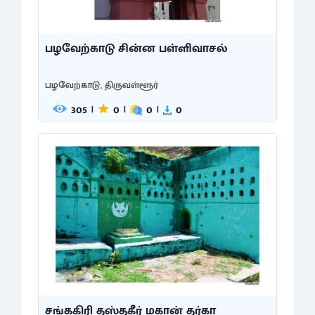
பழவேற்காடு சின்ன பள்ளிவாசல்
பழவேற்காடு, திருவள்ளூர்
305
0
0
0
|
|
|
சங்ககிரி தஸ்தகீர் மகான் தர்கா