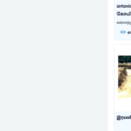
மாமல்
கோயி
வரலாற்
6
இரணிய