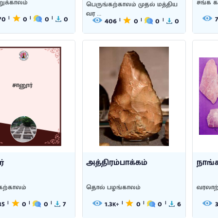
றுக்காலம்
சங்க க
பெருங்கற்காலம் முதல் மத்திய
வர ...
70
0
0
0
|
|
|
406
0
0
0
|
|
|
சானூர்
்
அத்திரம்பாக்கம்
நாங்க
கற்காலம்
தொல் பழங்காலம்
வரலாற்
35
0
0
7
1.3
0
0
6
|
|
|
|
|
|
K+