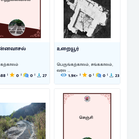
தன்னவாசல்
உறையூர்
்கற்காலம்
பெருங்கற்காலம், சங்ககாலம்,
வரல ...
688
0
0
27
1.9
0
0
23
|
|
|
|
|
|
K+
செஞ்சி