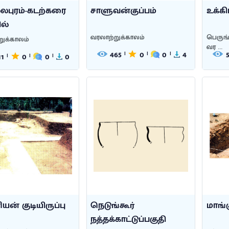
லபுரம்-கடற்கரை
சாளுவன்குப்பம்
உக்க
ல்
வரலாற்றுக்காலம்
பெருங்
றுக்காலம்
வர ...
465
0
0
4
|
|
|
11
0
0
0
|
|
|
ன் குடியிருப்பு
நெடுங்கூர்
மாங்
நத்தக்காட்டுப்பகுதி