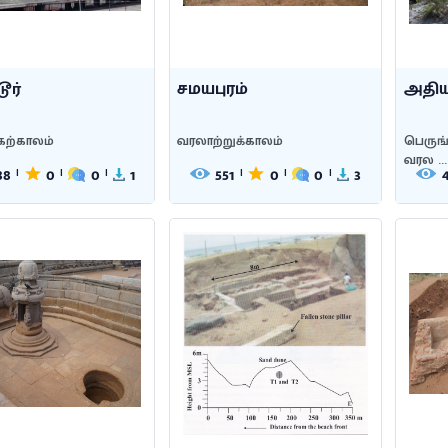
ூர்
சமயபுரம்
அதி
கற்காலம்
வரலாற்றுக்காலம்
பெருங்
வரல ...
88
0
0
1
551
0
0
3
|
|
|
|
|
|