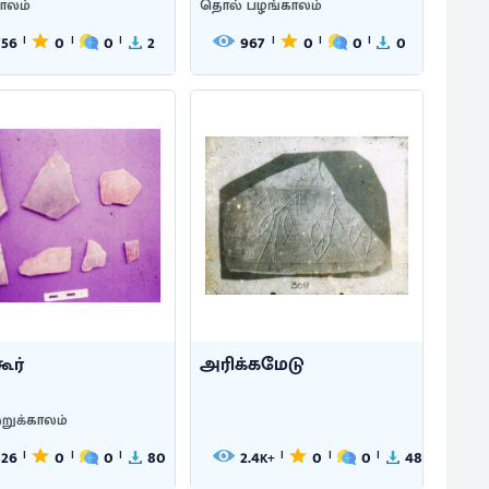
ாலம்
தொல் பழங்காலம்
756
0
0
2
967
0
0
0
|
|
|
|
|
|
ூர்
அரிக்கமேடு
றுக்காலம்
326
0
0
80
2.4
0
0
48
|
|
|
|
|
|
K+