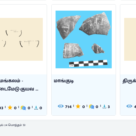
மங்கலம் -
மாங்குடி
திரு
ைமேடு-குயவ ...
714
0
0
3
|
|
|
03
0
0
0
|
|
|
ல் 24 மொத்தம் 53