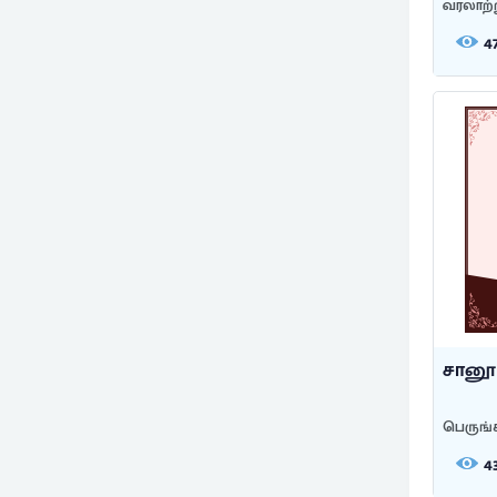
வரலாற்
4
சானூர
பெருங்
4