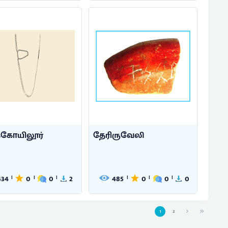
க்கோயிலூர்
தேரிருவேலி
434
0
0
2
485
0
0
0
|
|
|
|
|
|
1
2