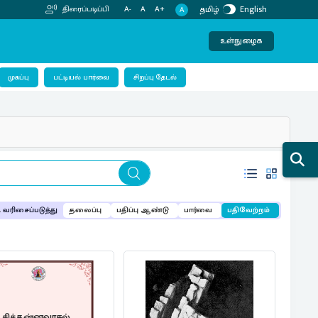
தமிழ்
English
திரைப்படிப்பி
A-
A
A+
A
உள்நுழைக
பட்டியல் பார்வை
முகப்பு
சிறப்பு தேடல்
வரிசைப்படுத்து
தலைப்பு
பதிப்பு ஆண்டு
பார்வை
பதிவேற்றம்
சித்தன்னவாசல்