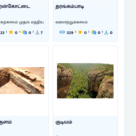
ிரன்கோட்டை
தரங்கம்பாடி
கற்காலம் முதல் மத்திய
வரலாற்றுக்காலம்
523
0
0
7
329
0
0
0
|
|
|
|
|
|
குளம்
குடியம்