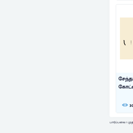
சேந்த
கோட்ட
3
பார்ப்பவை 1 முத