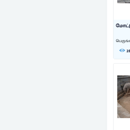
மோட்ட
பெருங்
2