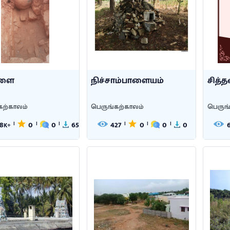
களை
நிச்சாம்பாளையம்
சித்
கற்காலம்
பெருங்கற்காலம்
பெருங
.8
0
0
65
427
0
0
0
|
|
|
|
|
|
K+