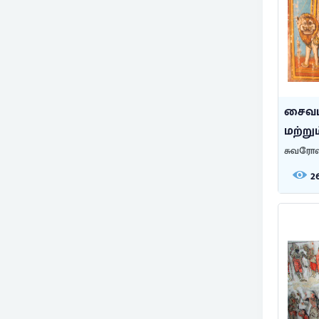
சைவப
மற்றும
சுவரோவ
2