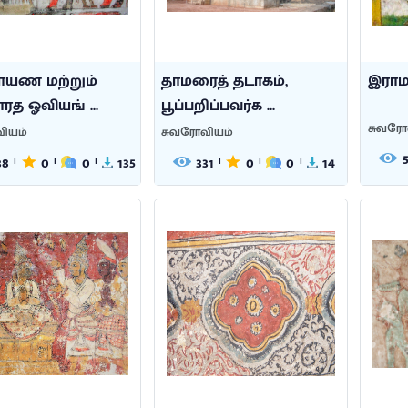
ாயண மற்றும்
தாமரைத் தடாகம்,
இரா
ரத ஓவியங் ...
பூப்பறிப்பவர்க ...
சுவரோ
ியம்
சுவரோவியம்
38
0
0
135
331
0
0
14
|
|
|
|
|
|