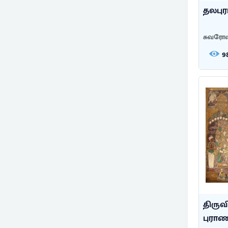
தலபு
சுவரோவ
9
திரு
புராண