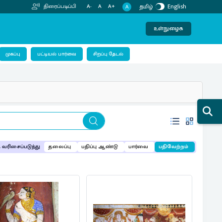
தமிழ்
English
திரைப்படிப்பி
A-
A
A+
A
உள்நுழைக
பட்டியல் பார்வை
முகப்பு
சிறப்பு தேடல்
வரிசைப்படுத்து
தலைப்பு
பதிப்பு ஆண்டு
பார்வை
பதிவேற்றம்