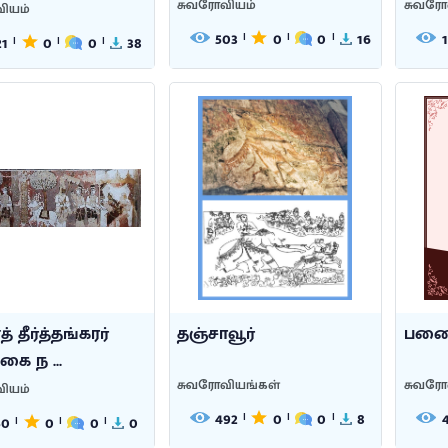
சுவரோவியம்
சுவரோ
ியம்
503
0
0
16
|
|
|
21
0
0
38
|
|
|
 தீர்த்தங்கரர்
தஞ்சாவூர்
பன
கை ந ...
சுவரோவியங்கள்
சுவரோ
ியம்
492
0
0
8
|
|
|
50
0
0
0
|
|
|