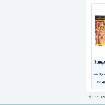
போடி
சுவரோவ
6
பார்ப்பவை 1 முத