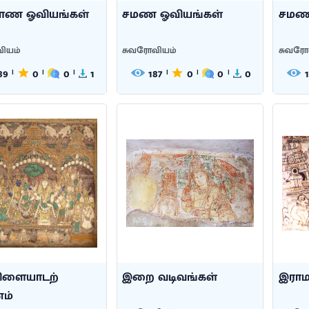
ராண ஓவியங்கள்
சமண ஓவியங்கள்
சமண
ியம்
சுவரோவியம்
சுவரோ
89
0
0
1
187
0
0
0
|
|
|
|
|
|
விளையாடற்
இறை வடிவங்கள்
இரா
ம்