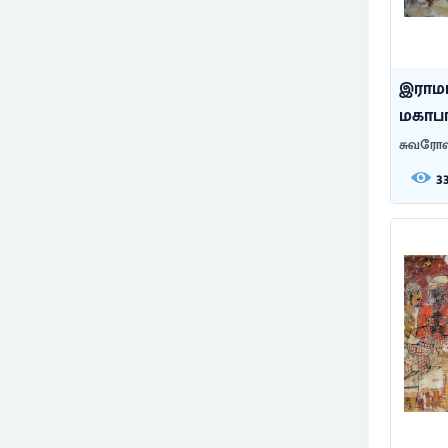
இராம
மகாபா
சுவரோவ
3