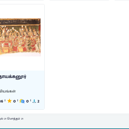
நாயக்கனூர்
ியங்கள்
36
0
0
2
|
|
|
ல் 21 மொத்தம் 21