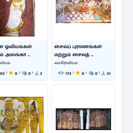
ண ஓவியங்கள்
சைவப் புராணங்கள்
ம் அலங்கா ...
மற்றும் சைவத் ...
வியம்
சுவரோவியம்
103
0
0
3
173
0
0
31
|
|
|
|
|
|