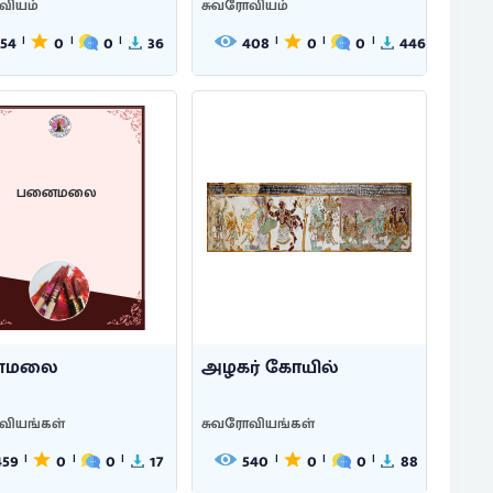
வியம்
சுவரோவியம்
154
0
0
36
408
0
0
446
|
|
|
|
|
|
பனைமலை
ைமலை
அழகர் கோயில்
வியங்கள்
சுவரோவியங்கள்
459
0
0
17
540
0
0
88
|
|
|
|
|
|