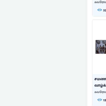
சுவரோவ
3
சமணத்
வாழ்க்
சுவரோவ
1