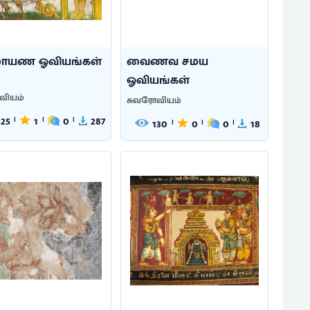
மாயண ஓவியங்கள்
வைணவ சமய
ஓவியங்கள்
வியம்
சுவரோவியம்
525
1
0
287
|
|
|
130
0
0
18
|
|
|