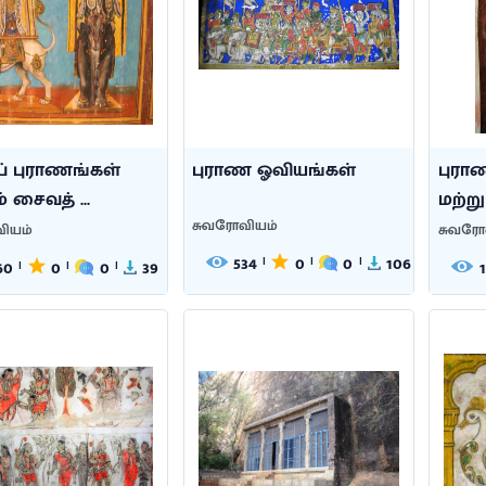
் புராணங்கள்
புராண ஓவியங்கள்
புரா
் சைவத் ...
மற்று
சுவரோவியம்
ியம்
சுவரோ
534
0
0
106
|
|
|
60
0
0
39
|
|
|